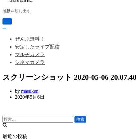
感動を映し出す
ナ
ビ
ナ
ゲ
ビ
ぜんぶ無料！
ー
ゲ
シ
安定したライブ配信
ー
ョ
シ
マルチカメラ
ン
ョ
シネマカメラ
を
ン
切
を
り
スクリーンショット 2020-05-06 20.07.40
切
替
り
え
替
by
masuken
え
2020年5月6日
検
索:
最近の投稿