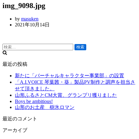
り
img_9098.jpg
切
替
り
え
替
by
masuken
え
2021年10月14日
検
索:
最近の投稿
新たに「バーチャルキャラクター事業部」の設置
「A.I.VOICE 琴葉茜・葵」製品PV制作と調声を担当さ
せて頂きました。
山形ふるさとCM大賞、グランプリ獲りました
Boys be ambitious!
山形のお土産 樹氷ロマン
最近のコメント
アーカイブ