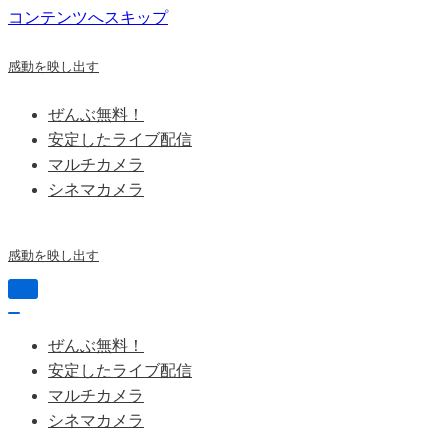
コンテンツへスキップ
感動を映し出す
ぜんぶ無料！
安定したライブ配信
マルチカメラ
シネマカメラ
感動を映し出す
ナ
ビ
ナ
ゲ
ビ
ぜんぶ無料！
ー
ゲ
シ
安定したライブ配信
ー
ョ
シ
マルチカメラ
ン
ョ
シネマカメラ
を
ン
切
を