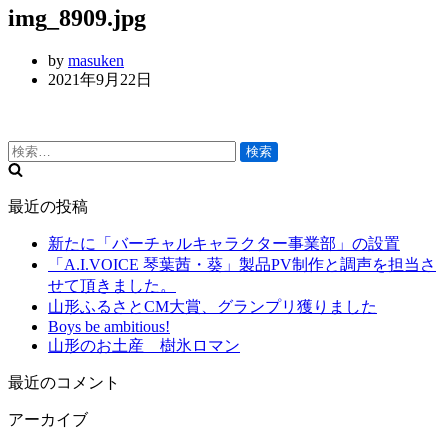
り
img_8909.jpg
切
替
り
え
替
by
masuken
え
2021年9月22日
検
索:
最近の投稿
新たに「バーチャルキャラクター事業部」の設置
「A.I.VOICE 琴葉茜・葵」製品PV制作と調声を担当さ
せて頂きました。
山形ふるさとCM大賞、グランプリ獲りました
Boys be ambitious!
山形のお土産 樹氷ロマン
最近のコメント
アーカイブ