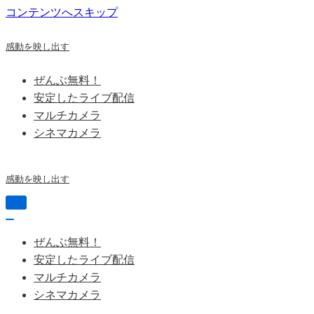
コンテンツへスキップ
感動を映し出す
ぜんぶ無料！
安定したライブ配信
マルチカメラ
シネマカメラ
感動を映し出す
ナ
ビ
ナ
ゲ
ビ
ぜんぶ無料！
ー
ゲ
シ
安定したライブ配信
ー
ョ
シ
マルチカメラ
ン
ョ
シネマカメラ
を
ン
切
を