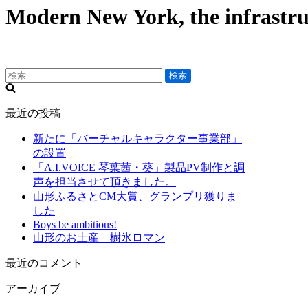
り
Modern New York, the infrastruc
切
替
り
え
替
え
検
索:
最近の投稿
新たに「バーチャルキャラクター事業部」
の設置
「A.I.VOICE 琴葉茜・葵」製品PV制作と調
声を担当させて頂きました。
山形ふるさとCM大賞、グランプリ獲りま
した
Boys be ambitious!
山形のお土産 樹氷ロマン
最近のコメント
アーカイブ