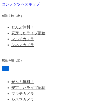
コンテンツへスキップ
感動を映し出す
ぜんぶ無料！
安定したライブ配信
マルチカメラ
シネマカメラ
感動を映し出す
ナ
ビ
ナ
ゲ
ビ
ぜんぶ無料！
ー
ゲ
シ
安定したライブ配信
ー
ョ
シ
マルチカメラ
ン
ョ
シネマカメラ
を
ン
切
を